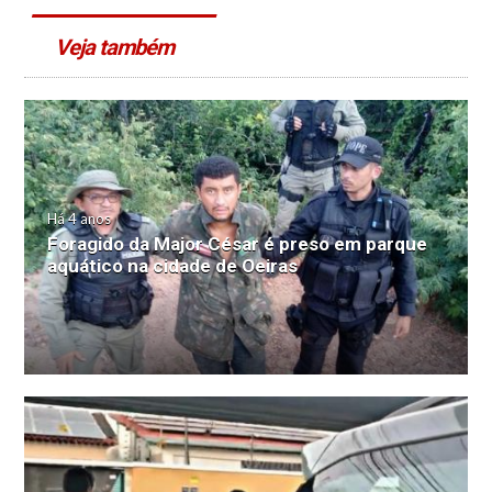
Veja também
Há 4 anos
Foragido da Major César é preso em parque
aquático na cidade de Oeiras