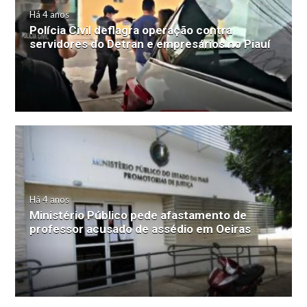
Há 4 anos
Polícia Civil deflagra operação contra
servidores do Detran e empresários no Piauí
Há 4 anos
Ministério Público pede afastamento de
professor acusado de assédio em Oeiras