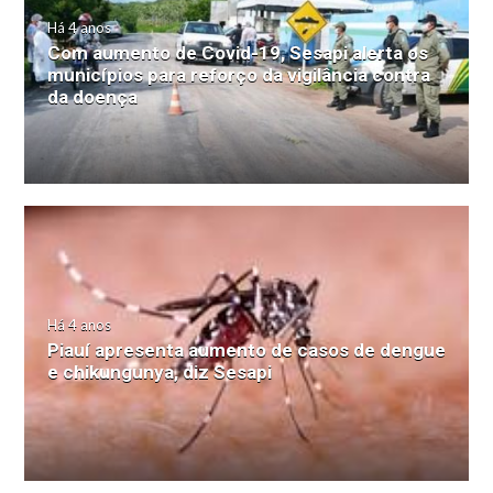
Há 4 anos
Com aumento de Covid-19, Sesapi alerta os
municípios para reforço da vigilância contra
da doença
Há 4 anos
Piauí apresenta aumento de casos de dengue
e chikungunya, diz Sesapi