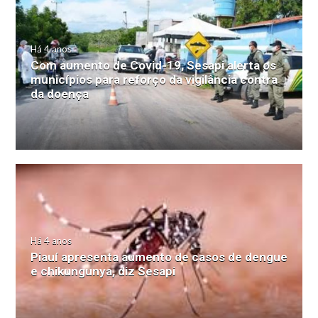
Há 4 anos
Com aumento de Covid-19, Sesapi alerta os
municípios para reforço da vigilância contra
da doença
Há 4 anos
Piauí apresenta aumento de casos de dengue
e chikungunya, diz Sesapi