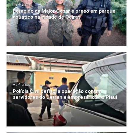
Há 4 anos
Foragido da Major César é preso em parque
aquático na cidade de Oeiras
Há 4 anos
Polícia Civil deflagra operação contra
servidores do Detran e empresários no Piauí