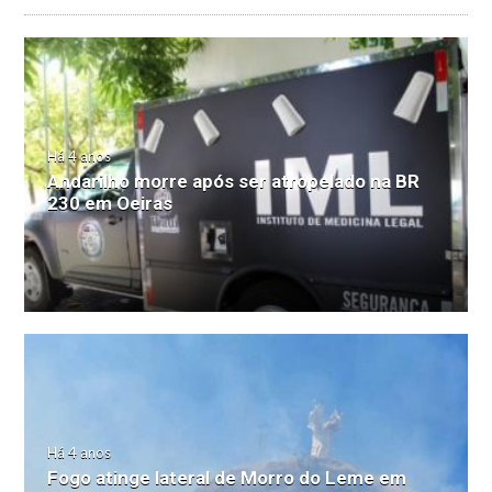
Há 4 anos
Andarilho morre após ser atropelado na BR
230 em Oeiras
Há 4 anos
Fogo atinge lateral de Morro do Leme em