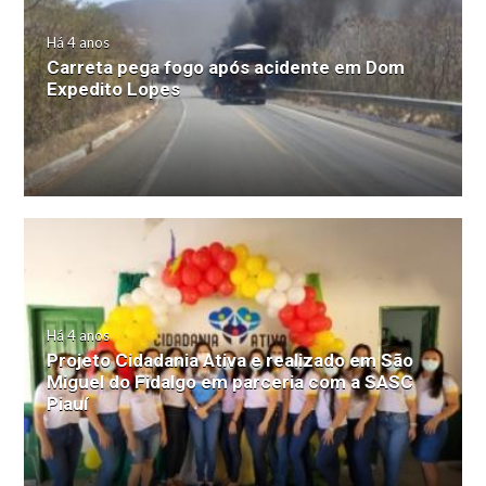
Há 4 anos
Carreta pega fogo após acidente em Dom
Expedito Lopes
Há 4 anos
Projeto Cidadania Ativa e realizado em São
Miguel do Fidalgo em parceria com a SASC
Piauí