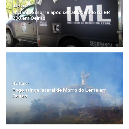
Há 4 anos
Andarilho morre após ser atropelado na BR
230 em Oeiras
Há 4 anos
Fogo atinge lateral de Morro do Leme em
Oeiras