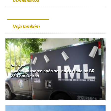
Veja também
Há 4 anos
Andarilho morre após ser atropelado na BR
230 em Oeiras