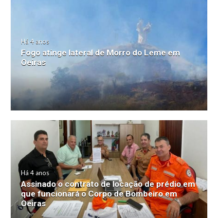
Há 4 anos
Fogo atinge lateral de Morro do Leme em
Oeiras
Há 4 anos
Assinado o contrato de locação de prédio em
que funcionará o Corpo de Bombeiro em
Oeiras