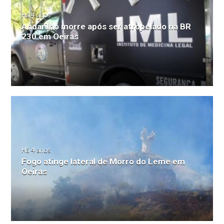
Há 4 anos
Andarilho morre após ser atropelado na BR
230 em Oeiras
Há 4 anos
Fogo atinge lateral de Morro do Leme em
Oeiras