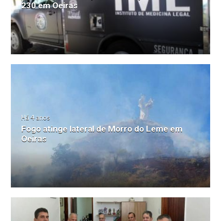
230 em Oeiras
Há 4 anos
Fogo atinge lateral de Morro do Leme em
Oeiras