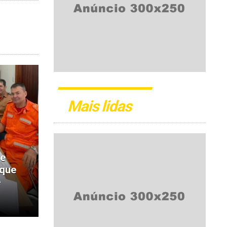
Mais lidas
de
 que
e