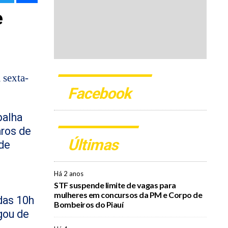
e
 sexta-
Facebook
balha
aros de
Últimas
de
Há 2 anos
STF suspende limite de vagas para
mulheres em concursos da PM e Corpo de
das 10h
Bombeiros do Piauí
gou de