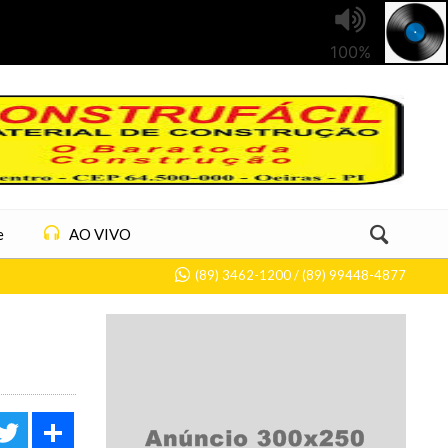
e
AO VIVO
(89) 3462-1200 / (89) 99448-4877
acebook
Twitter
Share