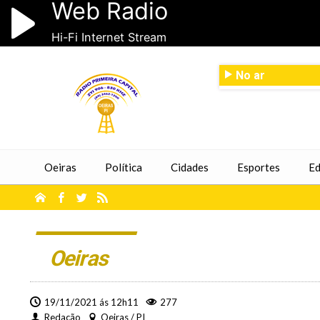
No ar
Oeiras
Política
Cidades
Esportes
Ed
Oeiras
19/11/2021 ás 12h11
277
Redação
Oeiras / PI