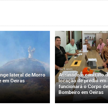
Há 4 anos
inge lateral de Morro
Assinado o contrato 
 em Oeiras
locação de prédio em
funcionará o Corpo d
Bombeiro em Oeiras