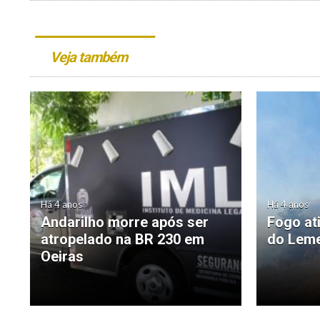
Veja também
Há 4 anos
Há 4 anos
Andarilho morre após ser
Fogo at
atropelado na BR 230 em
do Leme
Oeiras