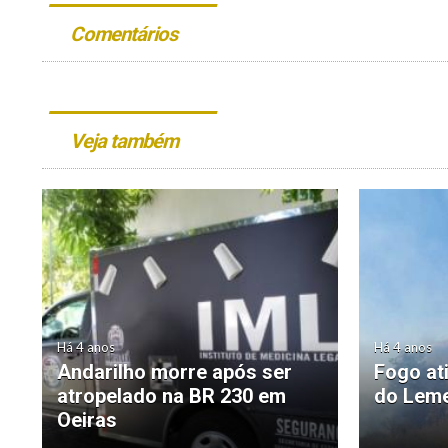
Comentários
Veja também
Há 4 anos
Há 4 anos
Andarilho morre após ser
Fogo at
atropelado na BR 230 em
do Leme
Oeiras