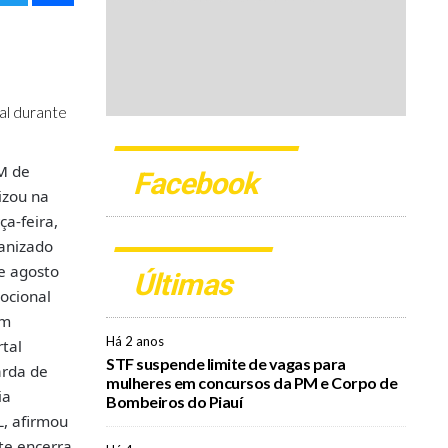
al durante
M de
Facebook
izou na
a-feira,
ganizado
e agosto
Últimas
cional
Em
Há 2 anos
rtal
STF suspende limite de vagas para
arda de
mulheres em concursos da PM e Corpo de
ia
Bombeiros do Piauí
L, afirmou
te encerra