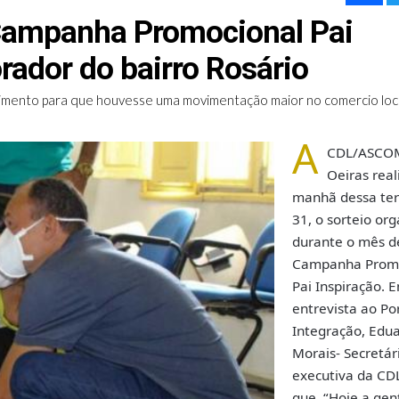
 Campanha Promocional Pai
ador do bairro Rosário
imento para que houvesse uma movimentação maior no comercio loc
A
CDL/ASCO
Oeiras real
manhã dessa terç
31, o sorteio or
durante o mês d
Campanha Promo
Pai Inspiração. 
entrevista ao Po
Integração, Edu
Morais- Secretár
executiva da CD
que, “Hoje a gen