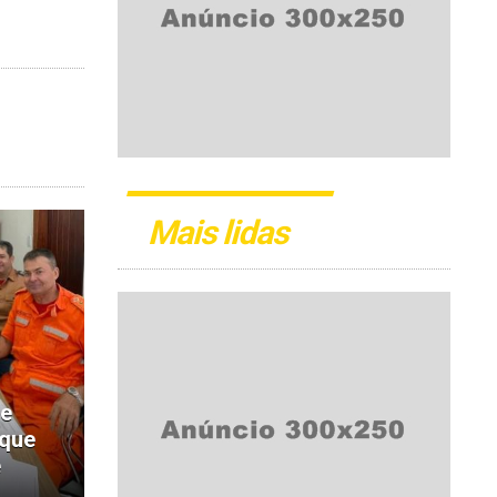
Mais lidas
de
 que
e