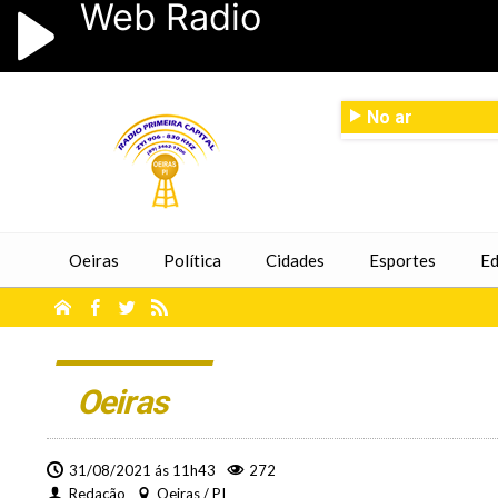
No ar
Oeiras
Política
Cidades
Esportes
Ed
Oeiras
31/08/2021 ás 11h43
272
Redação
Oeiras / PI