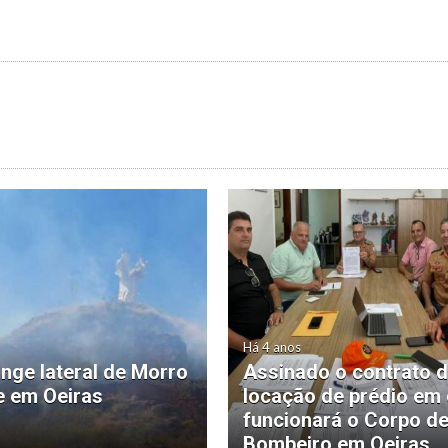
Há 4 anos
inge lateral de Morro
Assinado o contrato 
 em Oeiras
locação de prédio em
funcionará o Corpo d
Bombeiro em Oeiras