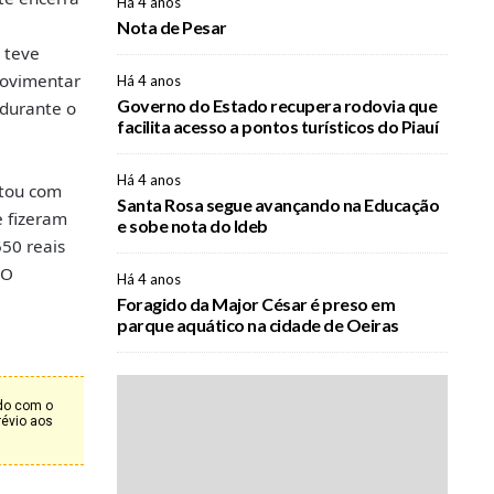
Há 4 anos
Nota de Pesar
 teve
movimentar
Há 4 anos
Governo do Estado recupera rodovia que
 durante o
facilita acesso a pontos turísticos do Piauí
Há 4 anos
tou com
Santa Rosa segue avançando na Educação
 fizeram
e sobe nota do Ideb
50 reais
 O
Há 4 anos
Foragido da Major César é preso em
parque aquático na cidade de Oeiras
rdo com o
révio aos