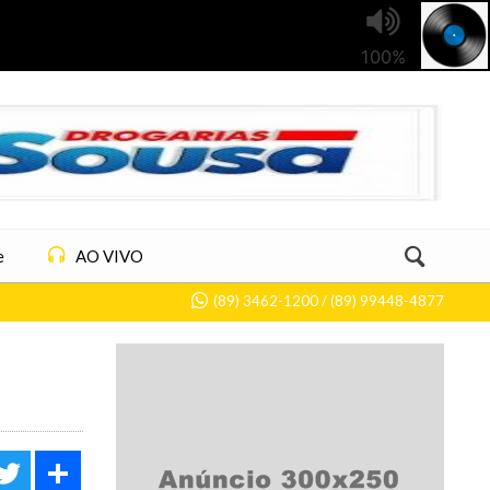
e
AO VIVO
(89) 3462-1200 / (89) 99448-4877
acebook
Twitter
Share