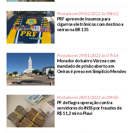
Postada em 09/02/2022 ás 08h52
PRF apreende insumos para
cigarros eletrônicos com destino a
oeiras na BR 135
Postada em 29/01/2022 ás 07h14
Morador do bairro Várzea com
mandado de prisão aberto em
Oeiras é preso em Simplício Mendes
Postada em 28/01/2022 ás 09h50
PF deflagra operação contra
servidores do INSS por fraudes de
R$ 11,2 mi no Piauí