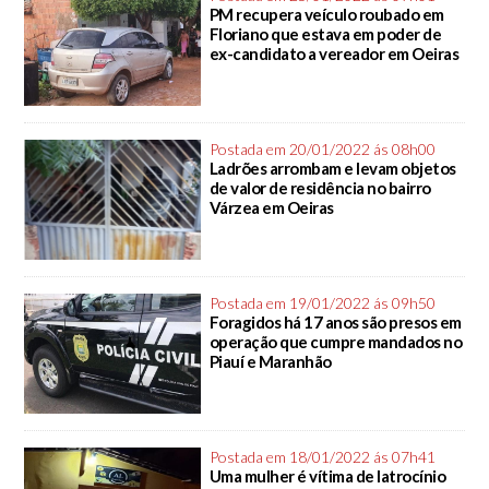
PM recupera veículo roubado em
Floriano que estava em poder de
ex-candidato a vereador em Oeiras
Postada em 20/01/2022 ás 08h00
Ladrões arrombam e levam objetos
de valor de residência no bairro
Várzea em Oeiras
Postada em 19/01/2022 ás 09h50
Foragidos há 17 anos são presos em
operação que cumpre mandados no
Piauí e Maranhão
Postada em 18/01/2022 ás 07h41
Uma mulher é vítima de latrocínio