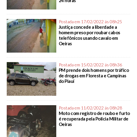
24 horas
Postada em 17/02/2022 ás 08h25
Justiça concede a liberdade a
homem preso por roubar cabos
telefônicos usando cavalo em
Oeiras
Postada em 15/02/2022 ás 08h36
PM prende dois homens por tráfico
de drogas em Floresta e Campinas
do Piauí
Postada em 11/02/2022 ás 08h28
Moto com registro de roubo e furto
é recuperada pela Polícia Militar de
Oeiras